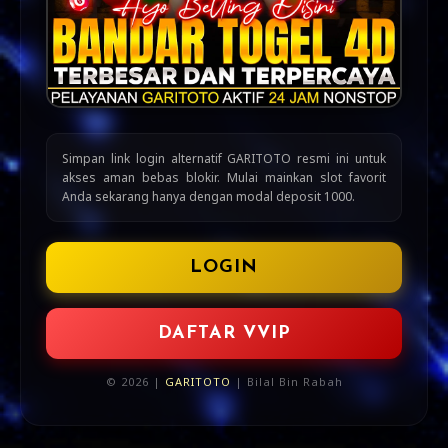
Simpan link login alternatif GARITOTO resmi ini untuk
akses aman bebas blokir. Mulai mainkan slot favorit
Anda sekarang hanya dengan modal deposit 1000.
LOGIN
DAFTAR VVIP
© 2026 |
GARITOTO
| Bilal Bin Rabah